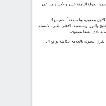
 الممتاز لكرة اليد لدرجة الناشئين للموسم الرياضي 2021-2022م، بإقامة 5 مباريات ضمن الجولة الثامنة عشر والأخيرة من عمر
وستنطلق المواجهة الأولى ضمن الجولة اليوم في تمام الساعة 9:00 مساءً، عندما يلتقي الصفا مع المحيط على صالة الأول بصفوى، وتلعب غداً الخميس 4
فريقا الخليج والنور، ويستضيف الأهلي نظيره الابتسام
لة نادي الصفا بصفوى.
يذكر أن فريق النور ضمن تحقيق لقب البطولة قبل ختام المنافسات بثلاث جولات، حيث أنه يتصدر سلّم الترتيب العام لفرق البطولة بالعلامة الكاملة بواقع 34