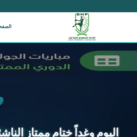
الصفحة
اليوم وغداً ختام ممتاز الناشئين بـ 5 مواجهات .. الخليج يواجه النور واله