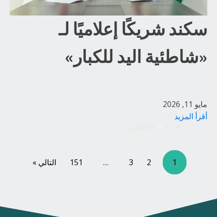
سكند شريكًا إعلاميًا لـ
«شاطئية اليد للكبار»
مايو 11, 2026
أقرأ المزيد
1
2
3
…
124
التالي
»
1
2
3
…
151
التالي »