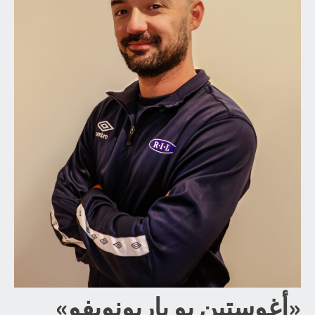
«أغوستين بو باريونويفو»