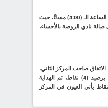
وتُستكمل منافسات الجولة مساء الجمعة المقبل بإقامة (3) مواجهات عند تمام الساعة الـ (4:00) مساءً، حيث
صالة نادي الروضة بالأحساء،
) نقاط، بفارق الأهداف عن الاتفاق صاحب المركز الثاني،
ثم الخويلدية والسلام والحزم والجيل في المراكز من الثالث إلى السادس برصيد (4) نقاط، ثم الهداية
قاط يأتي العيون في المركز