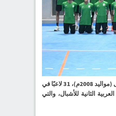
اختار الهولندي “إدوين كيبر” مدرب المنتخب السعودي لكرة اليد لدرجة الأشبال (مواليد 2008م)، 31 لاعبًا في
ربية الثانية للأشبال، والتي