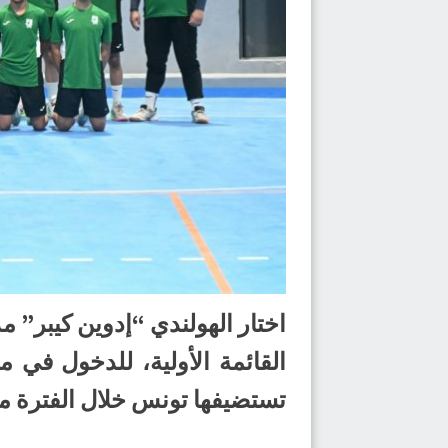
القائمة الأولية، للدخول في م
تستضيفها تونس خلال الفترة من (15) إلى (25) نوفمبر ا