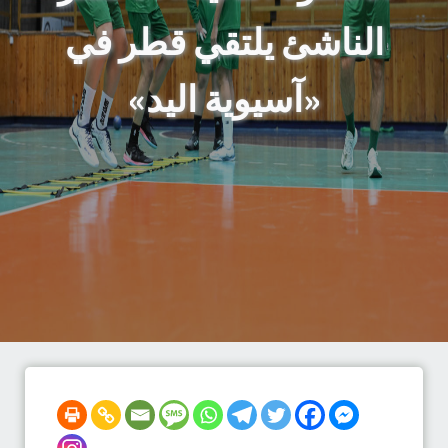
الناشئ يلتقي قطر في
«آسيوية اليد»