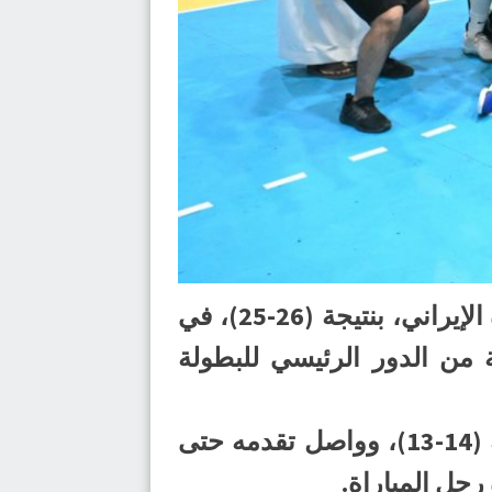
فاز المنتخب السعودي لكرة اليد لدرجة الشباب مواليد (2004م)، على نظيره الإيراني، بنتيجة (26-25)، في
ية من الدور الرئيسي للبطولة
وفرض الأخضر السعودي تفوقه على نظيره الإيراني في الشوط الأول بنتيجة (14-13)، وواصل تقدمه حتى
جل المباراة.