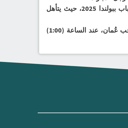
وبهذا الفوز عزز المنتخب السعودي من آماله في التأهل لبطولة العالم للشباب ببولندا 2025، حيث يتأهل
ويختتم المتتخب الوطني السعودي مبارياته في الدور الرئيسي بمواجهة منتخب عُمان، عند الساعة (1:00)