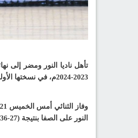
تأهل ناديا النور ومضر إلى نه
2023-2024م، في نسختها الأولى.
النور على الصفا بنتيجة (27-36)، وفي المباراة الأخرى فاز مضر على المحيط بنتيجة (34-28).