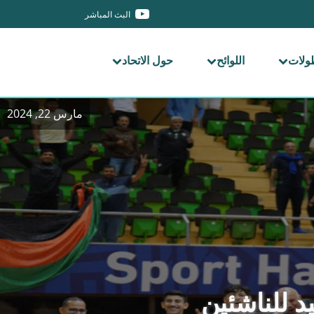
البث المباشر
طولات
اللوائح
حول الاتحاد
مارس 22, 2024
د للناشئين