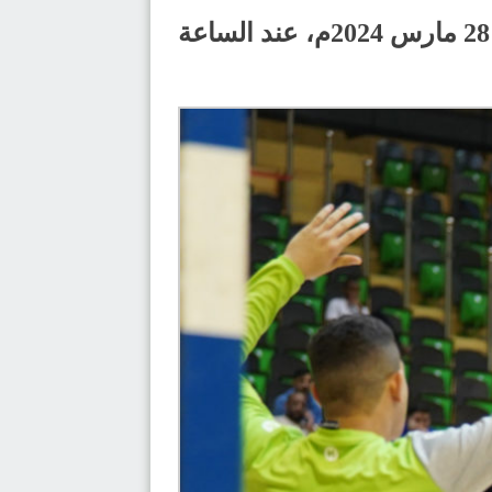
ومن المقرر أن يلتقي النور ومضر في المباراة النهائية للبطولة، يوم الخميس 28 مارس 2024م، عند الساعة