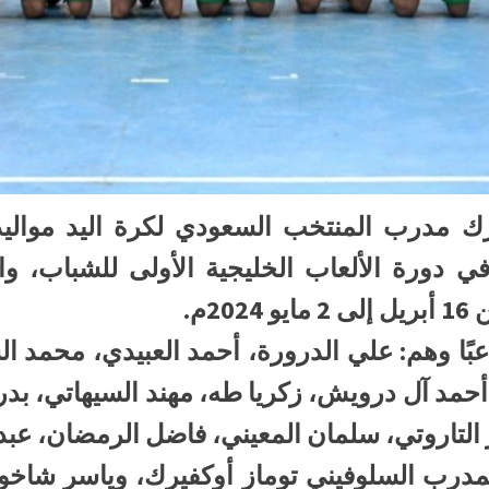
في دورة الألعاب الخليجية الأولى للشباب، وا
2م.
ت القائمة المختارة 18 لاعبًا وهم: علي الدرورة، أحمد العبيد
حمد آل درويش، زكريا طه، مهند السيهاتي، بدر
ر التاروتي، سلمان المعيني، فاضل الرمضان، عبد 
 المدرب السلوفيني توماز أوكفيرك، وياسر شاخو