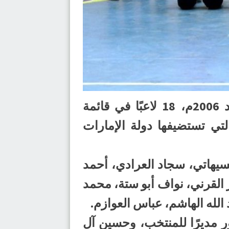
اختار السلوفيني توماز أوكفيرك مدرب المنتخب السعودي لكرة اليد مواليد 2006م، 18 لاعبًا في قائمة
لتي تستضيفها دولة الإمارات
ي، محمد السيهاتي، سجاد العرادي، أحمد
 القرني، نواف أبو ستة، محمد
الله الهاشم، عباس العوازم.
ر مديرًا للمنتخب، وحسين آل