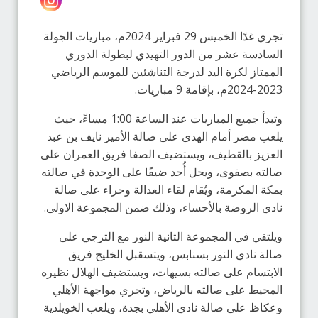
تجري غدًا الخميس 29 فبراير 2024م، مباريات الجولة
السادسة عشر من الدور التهيدي لبطولة الدوري
الممتاز لكرة اليد لدرجة التناشئين للموسم الرياضي
2023-2024م، بإقامة 9 مباريات.
وتبدأ جميع المباريات عند الساعة 1:00 مساءً، حيث
يلعب مضر أمام الهدى على صالة الأمير نايف بن عبد
العزيز بالقطيف، ويستضيف الصفا فريق العمران على
صالته بصفوى، ويحل أُحد ضيفًا على الوحدة في صالته
بمكة المكرمة، ويُقام لقاء العدالة وحراء على صالة
نادي الروضة بالأحساء، وذلك ضمن المجموعة الاولى.
ويلتفي في المجموعة الثانية النور مع الترجي على
صالة نادي النور بسنابس، ويتسقبل الخليج فريق
الابتسام على صالته بسيهات، ويستضيف الهلال نظيره
المحيط على صالته بالرياض، وتجري مواجهة الأهلي
وعكاظ على صالة نادي الأهلي بجدة، ويلعب الخويلدية