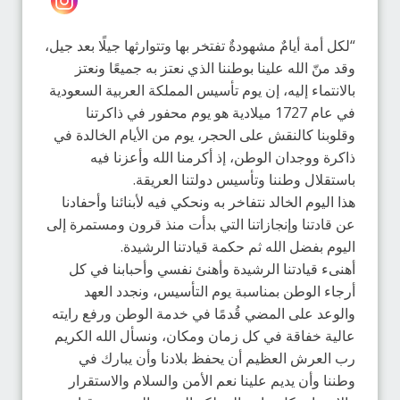
“لكل أمة أيامٌ مشهودةٌ تفتخر بها وتتوارثها جيلًا بعد جيل،
وقد منّ الله علينا بوطننا الذي نعتز به جميعًا ونعتز
بالانتماء إليه، إن يوم تأسيس المملكة العربية السعودية
في عام 1727 ميلادية هو يوم محفور في ذاكرتنا
وقلوبنا كالنقش على الحجر، يوم من الأيام الخالدة في
ذاكرة ووجدان الوطن، إذ أكرمنا الله وأعزنا فيه
باستقلال وطننا وتأسيس دولتنا العريقة.
هذا اليوم الخالد نتفاخر به ونحكي فيه لأبنائنا وأحفادنا
عن قادتنا وإنجازاتنا التي بدأت منذ قرون ومستمرة إلى
اليوم بفضل الله ثم حكمة قيادتنا الرشيدة.
أهنىء قيادتنا الرشيدة وأهنئ نفسي وأحبابنا في كل
أرجاء الوطن بمناسبة يوم التأسيس، ونجدد العهد
والوعد على المضي قُدمًا في خدمة الوطن ورفع رايته
عالية خفاقة في كل زمان ومكان، ونسأل الله الكريم
رب العرش العظيم أن يحفظ بلادنا وأن يبارك في
وطننا وأن يديم علينا نعم الأمن والسلام والاستقرار