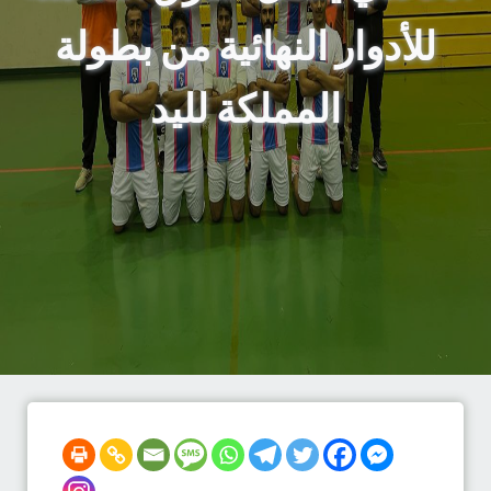
للأدوار النهائية من بطولة
المملكة لليد‬⁩