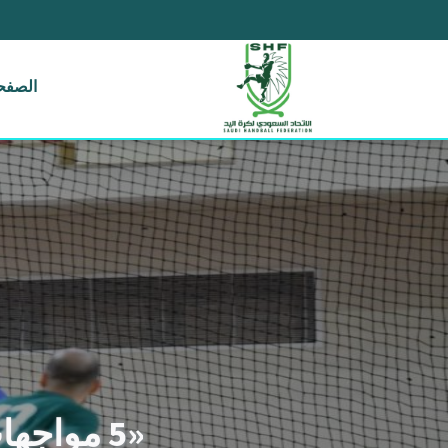
الصفحة
«5 مواجهات» في ختام الجولة 12 من دوري أولى اليد