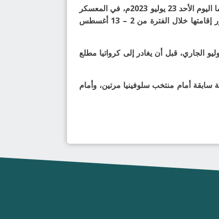
تغلب المنتخب السعودي لكرة اليد لدرجة الناشئين على نظيره منتخب مونتينغرو، في المواجهة الودية التي جمعتهما اليوم الأحد 23 يوليو 2023م، في المعسكر
الخارجي الذي يقام حالياً في سلوفينيا، ضمن المرحلة الأخيرة من الاستعدادات للمشاركة في بطولة العالم المقرر إقامتها خلال الفترة من 2 – 13 أغسطس
و الجاري، قبل أن يغادر إلى كرواتيا مطلع
 سابقة أمام منتخب سلوفينيا مرتين، وأمام