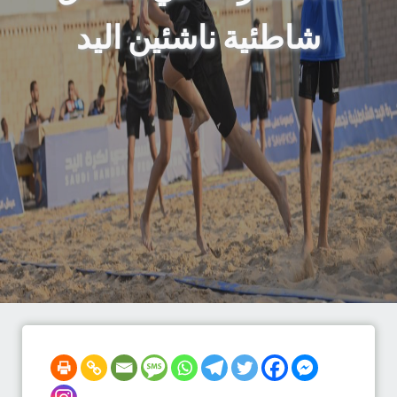
شاطئية ناشئين اليد