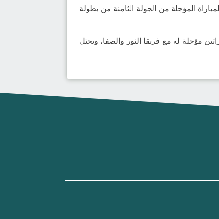
مباراة المؤجلة من الجولة الثامنة من بطولة
امة الكاملة برصيد 24 نقطة حققها من 12 انتصار، مع وجود مباراتين مؤجلة له مع فريقا النور والصفا، ويحتل