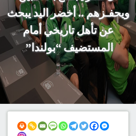
ويحفـزهم .. أخضر اليد يبحث
عن تأهل تاريخي أمام
المستضيف “بولندا” ‏