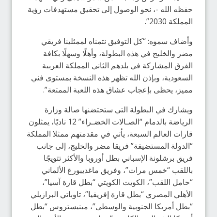
حفظه الله -، نحو الوصول إلى تحقيق مستهدفات رؤية
المملكة 2030”.
‎وأضاف سموه: “كل التوفيق نتمناه لممثلينا فريقي
مضر والخليج في هذه البطولة، وأهلًا وسهلًا بكافة
الفرق المشاركة في بلدهم الثاني المملكة العربية
السعودية، وبإذن الله تظهر هذه النسخة بمستوى فني
مميز، يحظى بإعجاب عشاق هذه اللعبة الممتعة”.
ويشارك في البطولة التي ستحتضنها صالة وزارة
الرياضة بالدمام “الصـالات الخضـراء” 12 ناديًا، يمثلون
قارات العالم السبعة، يأتي في مقدمتهم ممثلا المملكة
“الدولة المستضيفة” فريقا مضر والخليج، إلى جانب
فريق برشلونة الإسباني بطل أوروبا والأكثر تتويجًا
باللقب “خمس مرات”، وفريق ماغديبورغ الألماني
“حامل اللقب”، الكويت الكويتي “بطل قارة آسيا”،
الأهلي المصري “بطل قارة إفريقيا”، تاوباتي البرازيلي
“بطل أمريكا الجنوبية والوسطى”، مينيستروس “بطل