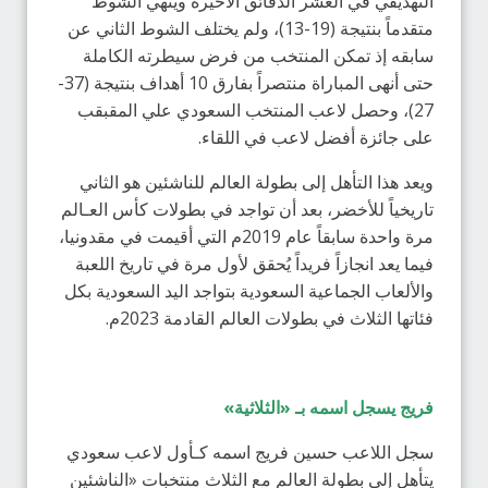
التهديفي في العشر الدقائق الأخيرة وينهي الشوط
متقدماً بنتيجة (19-13)، ولم يختلف الشوط الثاني عن
سابقه إذ تمكن المنتخب من فرض سيطرته الكاملة
حتى أنهى المباراة منتصراً بفارق 10 أهداف بنتيجة (37-
27)، وحصل لاعب المنتخب السعودي علي المقبقب
على جائزة أفضل لاعب في اللقاء.
ويعد هذا التأهل إلى بطولة العالم للناشئين هو الثاني
تاريخياً للأخضر، بعد أن تواجد في بطولات كأس العـالم
مرة واحدة سابقاً عام 2019م التي أقيمت في مقدونيا،
فيما يعد انجازاً فريداً يُحقق لأول مرة في تاريخ اللعبة
والألعاب الجماعية السعودية بتواجد اليد السعودية بكل
فئاتها الثلاث في بطولات العالم القادمة 2023م.
فريج يسجل اسمه بـ «الثلاثية»
سجل اللاعب حسين فريج اسمه كـأول لاعب سعودي
يتأهل إلى بطولة العالم مع الثلاث منتخبات «الناشئين