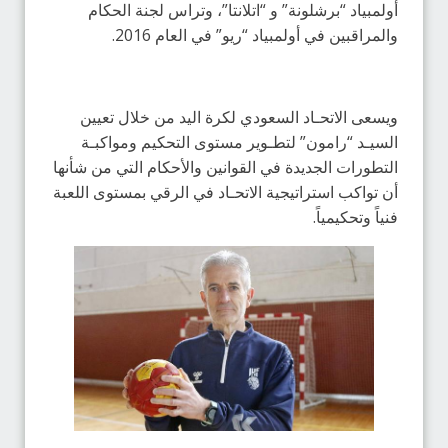
أولمبياد “برشلونة” و “اتلانتا”، وتراس لجنة الحكام
والمراقبين في أولمبياد “ريو” في العام 2016.
ويسعى الاتحـاد السعودي لكرة اليد من خلال تعيين
السيـد “رامون” لتطـوير مستوى التحكيم ومواكبـة
التطورات الجديدة في القوانين والأحكام التي من شأنها
أن تواكب استراتيجية الاتحـاد في الرقي بمستوى اللعبة
فنياً وتحكيمياً.