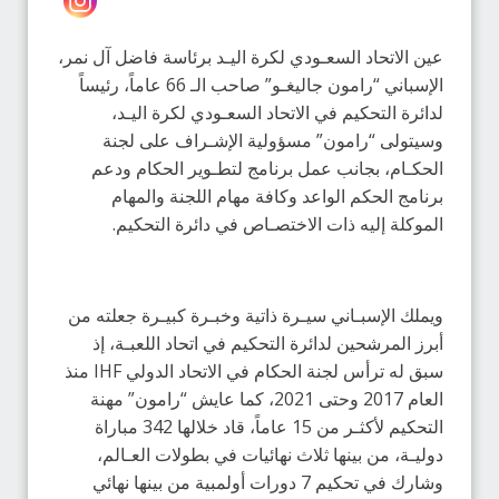
عين الاتحاد السعـودي لكرة اليـد برئاسة فاضل آل نمر،
الإسباني “رامون جاليغـو” صاحب الـ 66 عاماً، رئيساً
لدائرة التحكيم في الاتحاد السعـودي لكرة اليـد،
وسيتولى “رامون” مسؤولية الإشـراف على لجنة
الحكـام، بجانب عمل برنامج لتطـوير الحكام ودعم
برنامج الحكم الواعد وكافة مهام اللجنة والمهام
الموكلة إليه ذات الاختصـاص في دائرة التحكيم.
ويملك الإسبـاني سيـرة ذاتية وخبـرة كبيـرة جعلته من
أبرز المرشحين لدائرة التحكيم في اتحاد اللعبـة، إذ
سبق له ترأس لجنة الحكام في الاتحاد الدولي IHF منذ
العام 2017 وحتى 2021، كما عايش “رامون” مهنة
التحكيم لأكثـر من 15 عاماً، قاد خلالها 342 مباراة
دوليـة، من بينها ثلاث نهائيات في بطولات العـالم،
وشارك في تحكيم 7 دورات أولمبية من بينها نهائي