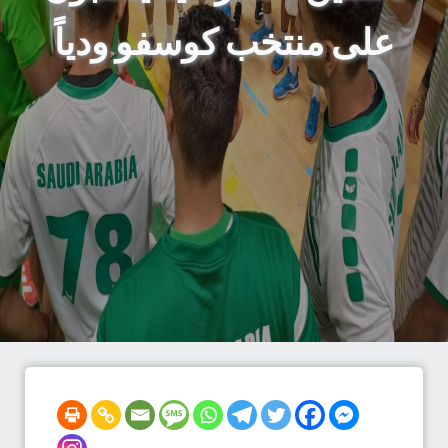
على منتخب كوسفو ودياً