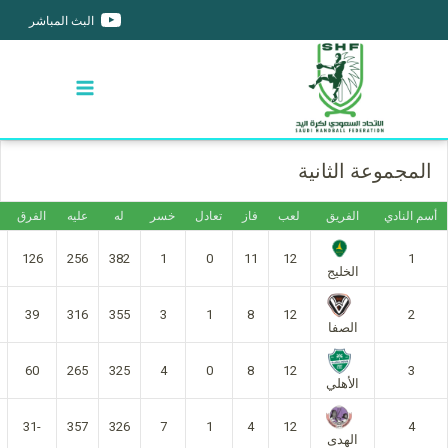
البث المباشر
المجموعة الثانية
أسم النادي
الفريق
لعب
فاز
تعادل
خسر
له
عليه
الفرق
126
256
382
1
0
11
12
1
الخليج
39
316
355
3
1
8
12
2
الصفا
60
265
325
4
0
8
12
3
الأهلي
-31
357
326
7
1
4
12
4
الهدى