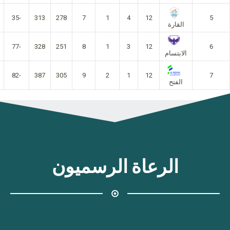
-35
313
278
7
1
4
12
5
القارة
-77
328
251
8
1
3
12
6
الابتسام
-82
387
305
9
2
1
12
7
الفتح
الرعاة الرسميون