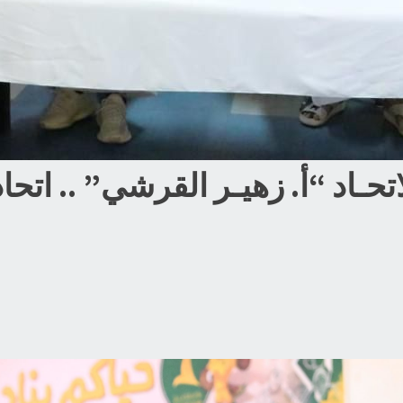
حـاد “أ. زهيـر القرشي” .. اتحا