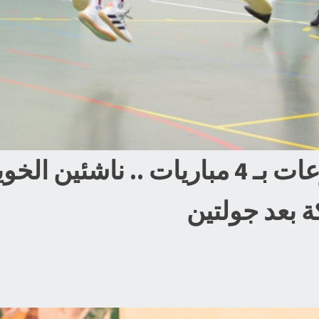
غدً… ختام دور المجموعات بـ 4 مباريات .. نا
 بعد جولتين