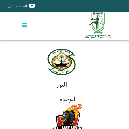
البث المباشر
النور
الوحدة