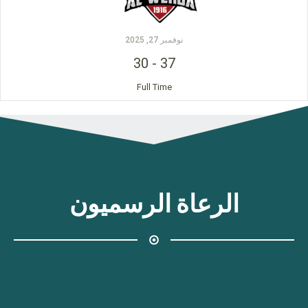
نوفمبر 27, 2025
30
-
37
Full Time
الرعاة الرسميون