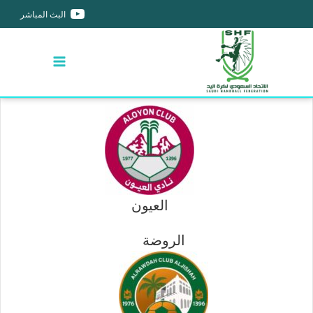
البث المباشر
العيون
الروضة