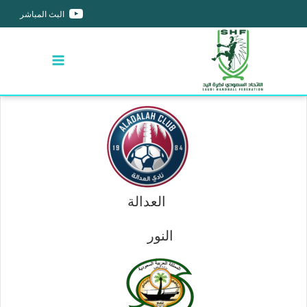
البث المباشر
العدالة
النور