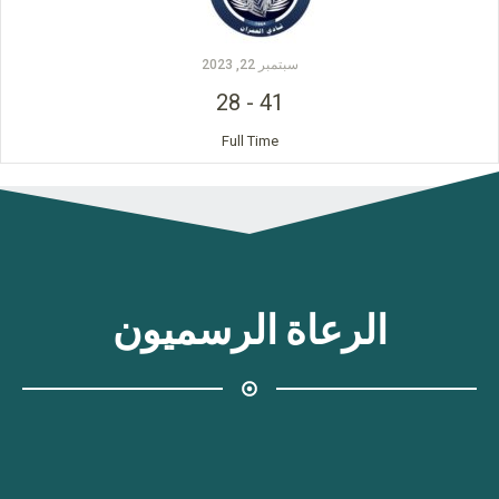
سبتمبر 22, 2023
28
-
41
Full Time
الرعاة الرسميون