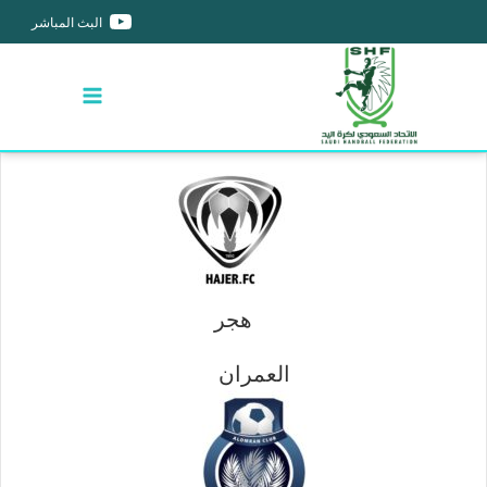
البث المباشر
هجر
العمران