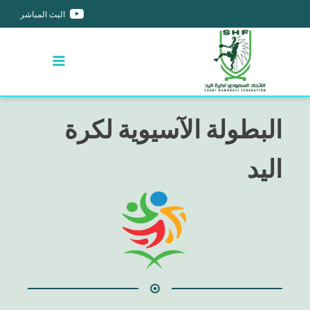
البث المباشر
البطولة الآسيوية لكرة
اليد
المجموعة A
أسم النادي
الفريق
لعب
فاز
تعادل
خسر
الفرق
النقاط
No data available in table
مايو 2, 2026
38
-
32